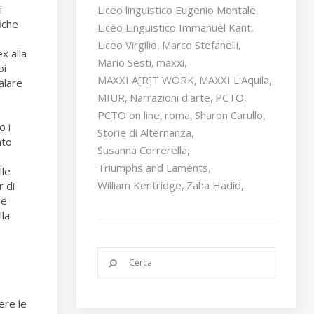
i
Liceo linguistico Eugenio Montale
iche
Liceo Linguistico Immanuel Kant
Liceo Virgilio
Marco Stefanelli
ex alla
Mario Sesti
maxxi
oi
MAXXI A[R]T WORK
MAXXI L'Aquila
alare
MIUR
Narrazioni d'arte
PCTO
PCTO on line
roma
Sharon Carullo
o i
Storie di Alternanza
ato
Susanna Correrella
Triumphs and Laments
lle
William Kentridge
Zaha Hadid
r di
 e
lla
ere le