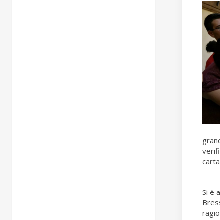
grand
verif
carta
Si è 
Bress
ragio