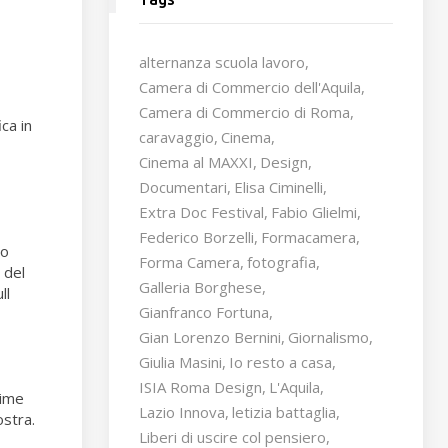
alternanza scuola lavoro
Camera di Commercio dell'Aquila
Camera di Commercio di Roma
ca in
caravaggio
Cinema
Cinema al MAXXI
Design
Documentari
Elisa Ciminelli
Extra Doc Festival
Fabio Glielmi
Federico Borzelli
Formacamera
to
Forma Camera
fotografia
 del
Galleria Borghese
ll
Gianfranco Fortuna
Gian Lorenzo Bernini
Giornalismo
Giulia Masini
Io resto a casa
ISIA Roma Design
L'Aquila
time
Lazio Innova
letizia battaglia
ostra.
Liberi di uscire col pensiero