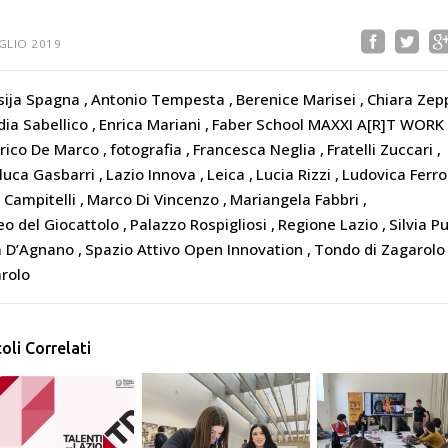
GLIO 2019
sija Spagna
Antonio Tempesta
Berenice Marisei
Chiara Zep
dia Sabellico
Enrica Mariani
Faber School MAXXI A[R]T WORK
rico De Marco
fotografia
Francesca Neglia
Fratelli Zuccari
luca Gasbarri
Lazio Innova
Leica
Lucia Rizzi
Ludovica Ferr
i Campitelli
Marco Di Vincenzo
Mariangela Fabbri
o del Giocattolo
Palazzo Rospigliosi
Regione Lazio
Silvia 
a D’Agnano
Spazio Attivo Open Innovation
Tondo di Zagarol
rolo
coli Correlati