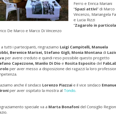
Ferro e Enrica Mariani
“
Spazi attivi
” di Marco 
Vincenzo, Mariangela Fa
e Lucia Rizzi
“
Zagarolo in particol
rico De Marco e Marco Di Vincenzo
 a tutti i partecipanti, ringraziamo
Luigi Campitelli, Manuela
obbi, Berenice Marisei, Stefano Gigli, Monia Montana
di
Lazi
va
per avere creduto e quindi reso possibile questo progetto
efano Capezzone, Manlio Di Dio
e
Rosita Esposito
del
FabLa
arolo
per aver messo a disposizione dei ragazzi la loro profession
mpetenza.
aziamo anche il sindaco
Lorenzo Piazzai
e il vice sindaco
Emanue
ironi
per aver ospitato la mostra al
Tondo
.
ngraziamento speciale va a
Marta Bonafoni
del Consiglio Region
azio.