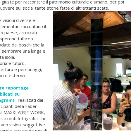
i giuste per raccontare il patrimonio culturale e umano, per poi
overe sui social tante storie fatte di altrettanti scatti.
 visioni diverse e
ementari raccontano il
lo paese, arroccato
 sperone tufaceo
ndato dai boschi che la
o sembrare una lunga e
ta isola.
ria e futuro,
tettura e personaggi,
no e esterno.
te reportage
blicati su
agram)
, realizzati dai
cipanti della Faber
ol MAXXI A[R]T WORK,
racconti fotografici che
tano visioni soggettive
garolo, passando per di