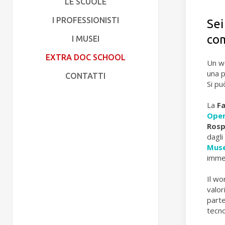
LE SCUOLE
I PROFESSIONISTI
Sei
com
I MUSEI
EXTRA DOC SCHOOL
Un wo
una p
CONTATTI
Si pu
La
F
Open
Rosp
dagli
Muse
immer
Il wo
valor
parte
tecno