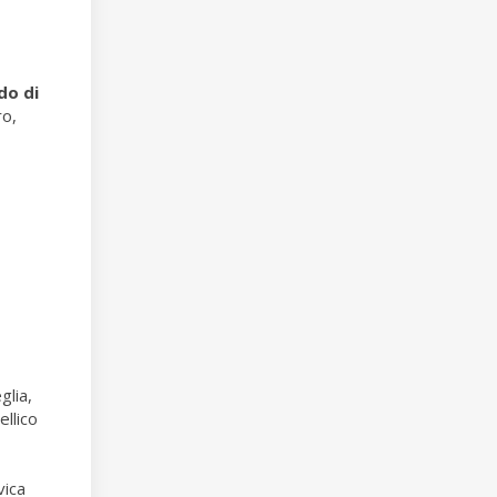
do di
ro,
glia,
ellico
vica