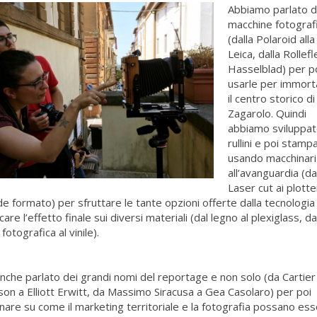
Abbiamo parlato d
macchine fotograf
(dalla Polaroid alla
Leica, dalla Rollefl
Hasselblad) per p
usarle per immort
il centro storico di
Zagarolo. Quindi
abbiamo sviluppat
rullini e poi stamp
usando macchinari
all’avanguardia (da
Laser cut ai plotte
e formato) per sfruttare le tante opzioni offerte dalla tecnologia
icare l’effetto finale sui diversi materiali (dal legno al plexiglass, da
 fotografica al vinile).
anche parlato dei grandi nomi del reportage e non solo (da Cartier
on a Elliott Erwitt, da Massimo Siracusa a Gea Casolaro) per poi
nare su come il marketing territoriale e la fotografia possano ess