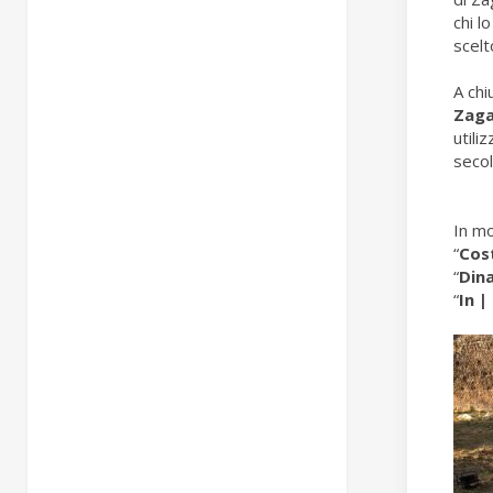
chi lo
scelt
A chi
Zaga
utili
secol
In mo
“
Cos
“
Dina
“
In |