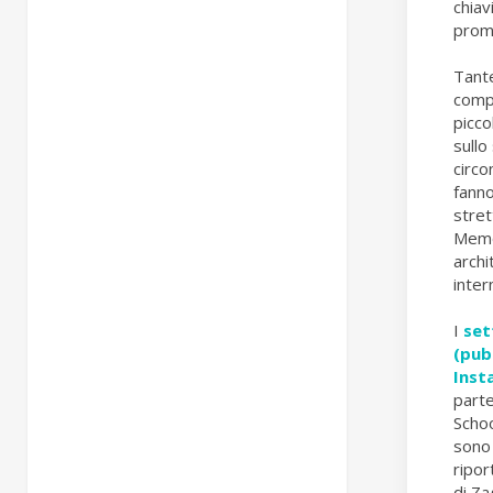
chiav
promu
Tante
compl
picco
sullo
circo
fann
stret
Memo
archi
inter
I
set
(pub
Inst
parte
Scho
sono 
ripor
di Za