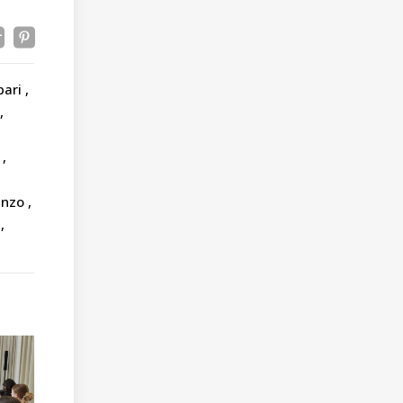
pari
o
Punzo
o