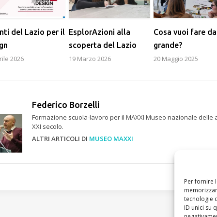
nti del Lazio per il
EsplorAzioni alla
Cosa vuoi fare da
gn
scoperta del Lazio
grande?
rile 2026
19 Marzo 2026
20 Maggio 2025
Federico Borzelli
Formazione scuola-lavoro per il MAXXI Museo nazionale delle a
XXI secolo.
ALTRI ARTICOLI DI
MUSEO MAXXI
Per fornire 
memorizzare
tecnologie 
ID unici su 
negativament