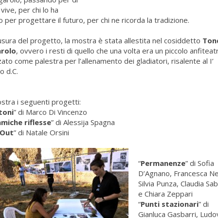
 vive, per chi lo ha
o per progettare il futuro, per chi ne ricorda la tradizione.
usura del progetto, la mostra è stata allestita nel cosiddetto
Ton
rolo
, ovvero i resti di quello che una volta era un piccolo anfiteat
zzato come palestra per l’allenamento dei gladiatori, risalente al I’
o d.C.
stra i seguenti progetti:
toni
” di Marco Di Vincenzo
miche riflesse
” di Alessija Spagna
 Out
” di Natale Orsini
“
Permanenze
” di Sofia
D’Agnano, Francesca Ne
Silvia Punza, Claudia Sab
e Chiara Zeppari
“
Punti stazionari
” di
Gianluca Gasbarri, Ludo