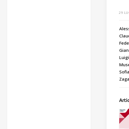
29 LU
Ales
Clau
Fede
Gian
Luig
Muse
Sofi
Zaga
Arti