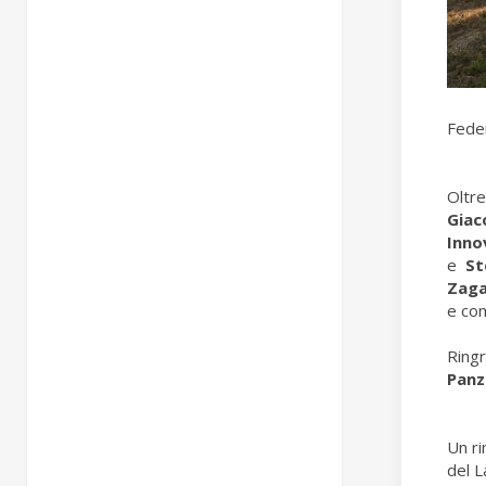
Fede
Oltre
Giac
Inno
e
St
Zag
e co
Ringr
Panz
Un ri
del L