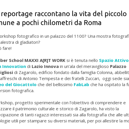
 reportage raccontano la vita del piccolo
une a pochi chilometri da Roma
rkshop fotografico in un palazzo del 1100? Una mostra fotografi
alestra di gladiatori?
ò fare!
aber School MAXXI A[R]T WORK
si è tenuta nello
Spazio Attivo
 Innovation
di
Lazio Innova
in un’ala del meraviglioso
Palazzo
igliosi
di Zagarolo, edificio fondato dalla famiglia Colonna, abbelli
 affreschi di Antonio Tempesta e dei fratelli Zuccari, oggi sede sia
o del Giocattolo
che del bellissimo
FabLab
che ha ospitato la fu
sion fotografica.
rkshop, progetto sperimentale con l’obiettivo di comprendere e
izzare il patrimonio culturale e storico di Zagarolo, ha visto la
cipazione di tanti ragazzi interessati sia alla fotografia che alle ul
logie utili per stampare su diversi materiali, per poi allestire la m