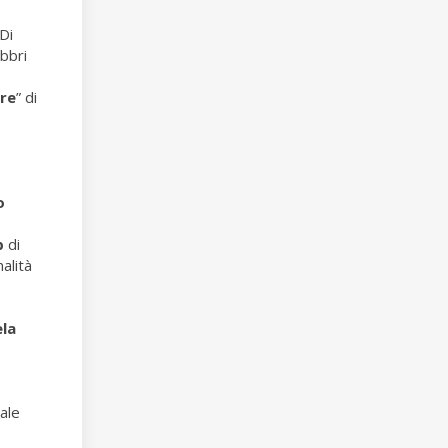
Di
bbri
are
” di
o
b
di
alità
la
ale