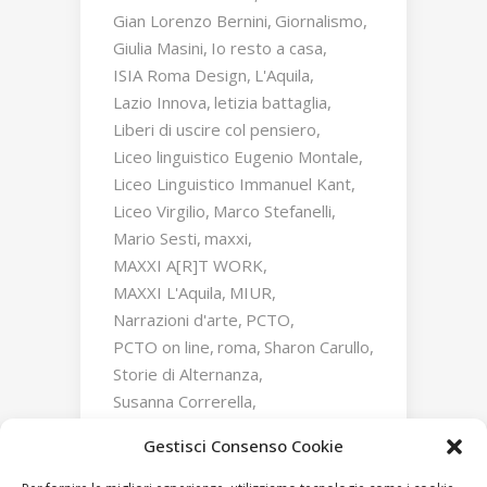
Gian Lorenzo Bernini
Giornalismo
Giulia Masini
Io resto a casa
ISIA Roma Design
L'Aquila
Lazio Innova
letizia battaglia
Liberi di uscire col pensiero
Liceo linguistico Eugenio Montale
Liceo Linguistico Immanuel Kant
Liceo Virgilio
Marco Stefanelli
Mario Sesti
maxxi
MAXXI A[R]T WORK
MAXXI L'Aquila
MIUR
Narrazioni d'arte
PCTO
PCTO on line
roma
Sharon Carullo
Storie di Alternanza
Susanna Correrella
Triumphs and Laments
Gestisci Consenso Cookie
William Kentridge
Zaha Hadid