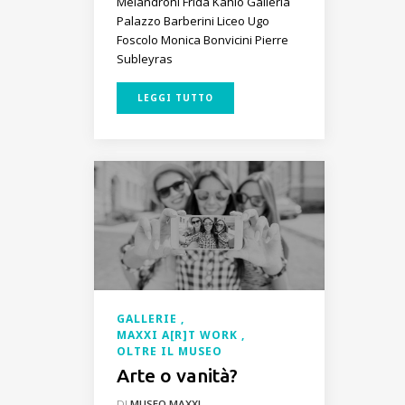
Melandroni
Frida Kahlo
Galleria
Palazzo Barberini
Liceo Ugo
Foscolo
Monica Bonvicini
Pierre
Subleyras
LEGGI TUTTO
GALLERIE
MAXXI A[R]T WORK
OLTRE IL MUSEO
Arte o vanità?
DI
MUSEO MAXXI