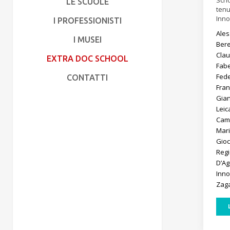
Scho
LE SCUOLE
tenu
Inno
I PROFESSIONISTI
Ale
I MUSEI
Bere
Clau
EXTRA DOC SCHOOL
Fab
Fed
CONTATTI
Fran
Gia
Lei
Camp
Mar
Gioc
Reg
D’A
Inn
Zag