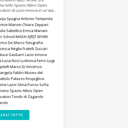
ol MAXXI A[R]T WORK si è
ta nello Spazio Attivo Open
vation di Lazio Innova in un'ala...
ssija Spagna
Antonio Tempesta
nice Marisei
Chiara Zeppari
dia Sabellico
Enrica Mariani
er School MAXXI A[R]T WORK
erico De Marco
fotografia
cesca Neglia
Fratelli Zuccari
nluca Gasbarri
Lazio Innova
ca
Lucia Rizzi
Ludovica Ferro
Luigi
itelli
Marco Di Vincenzo
iangela Fabbri
Museo del
attolo
Palazzo Rospigliosi
ione Lazio
Silvia Punzo
Sofia
gnano
Spazio Attivo Open
ovation
Tondo di Zagarolo
arolo
LEGGI TUTTO