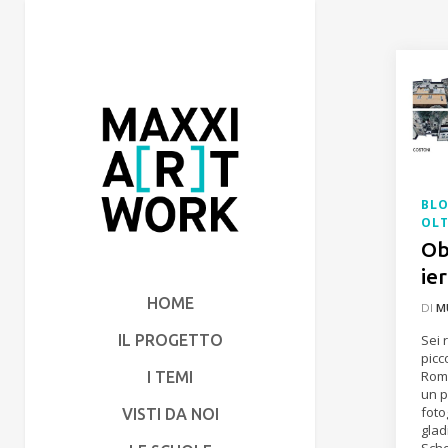
BL
OLT
Ob
ie
HOME
DI
M
IL PROGETTO
Sei 
picc
Rom
I TEMI
un p
foto
VISTI DA NOI
glad