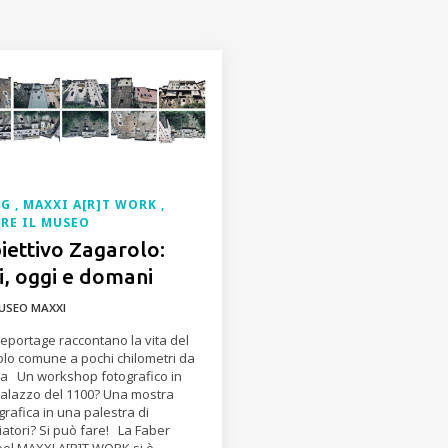
OG
MAXXI A[R]T WORK
RE IL MUSEO
iettivo Zagarolo:
ri, oggi e domani
USEO MAXXI
reportage raccontano la vita del
olo comune a pochi chilometri da
a Un workshop fotografico in
alazzo del 1100? Una mostra
grafica in una palestra di
iatori? Si può fare! La Faber