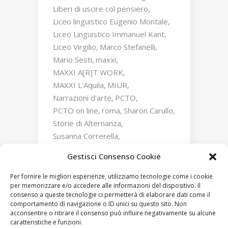
Liberi di uscire col pensiero
Liceo linguistico Eugenio Montale
Liceo Linguistico Immanuel Kant
Liceo Virgilio
Marco Stefanelli
Mario Sesti
maxxi
MAXXI A[R]T WORK
MAXXI L'Aquila
MIUR
Narrazioni d'arte
PCTO
PCTO on line
roma
Sharon Carullo
Storie di Alternanza
Susanna Correrella
Triumphs and Laments
Gestisci Consenso Cookie
William Kentridge
Zaha Hadid
Per fornire le migliori esperienze, utilizziamo tecnologie come i cookie
per memorizzare e/o accedere alle informazioni del dispositivo. Il
consenso a queste tecnologie ci permetterà di elaborare dati come il
comportamento di navigazione o ID unici su questo sito. Non
acconsentire o ritirare il consenso può influire negativamente su alcune
caratteristiche e funzioni.