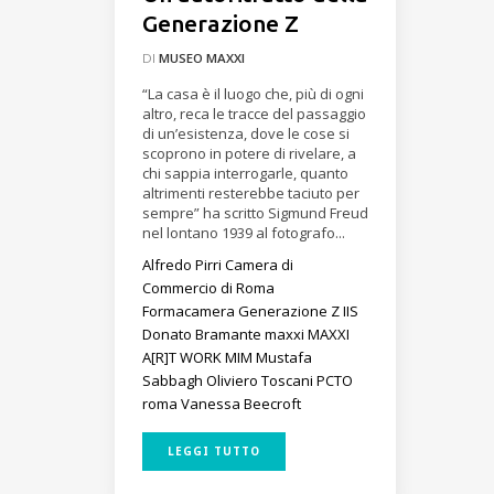
Generazione Z
DI
MUSEO MAXXI
“La casa è il luogo che, più di ogni
altro, reca le tracce del passaggio
di un’esistenza, dove le cose si
scoprono in potere di rivelare, a
chi sappia interrogarle, quanto
altrimenti resterebbe taciuto per
sempre” ha scritto Sigmund Freud
nel lontano 1939 al fotografo...
Alfredo Pirri
Camera di
Commercio di Roma
Formacamera
Generazione Z
IIS
Donato Bramante
maxxi
MAXXI
A[R]T WORK
MIM
Mustafa
Sabbagh
Oliviero Toscani
PCTO
roma
Vanessa Beecroft
LEGGI TUTTO