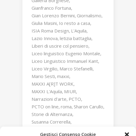
Galleria Borghese
Gianfranco Fortuna
Gian Lorenzo Bernini
Giornalismo
Giulia Masini
Io resto a casa
ISIA Roma Design
L'Aquila
Lazio Innova
letizia battaglia
Liberi di uscire col pensiero
Liceo linguistico Eugenio Montale
Liceo Linguistico Immanuel Kant
Liceo Virgilio
Marco Stefanelli
Mario Sesti
maxxi
MAXXI A[R]T WORK
MAXXI L'Aquila
MIUR
Narrazioni d'arte
PCTO
PCTO on line
roma
Sharon Carullo
Storie di Alternanza
Susanna Correrella
Triumphs and Laments
Gestisci Consenso Cookie