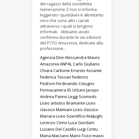
dei ragazzi della cosiddetta
Generazione Z non si informa
leggendo i quotidiani è altrettanto
vero che sono altri i canali
attraverso i quali si tengono
informati. Abbiamo avuto
conferma durante le sei edizioni
del PCTO Amazonia, dedicate alla
professione...
Agenzia Dire
Alessandra Mauro
Amazonia
ANPAL
Carlo Giuliano
Chiara Carbone
Ernesto Assante
Federica Tessari
Federico
Pedroni
Ferdinando Cotugno
Formacamera
IIS Urbani
Jacopo
Andrea Panno
Leggi Scomodo
Liceo artistico Bramante
Liceo
classico Mamiani
Liceo classico
Manara
Liceo Scientifico Malpighi
Lorenzo Cirino
Luca Giordani
Luciano Del Castillo
Luigi Contu
Maria Marzano
Mario Tozzi
maxxi