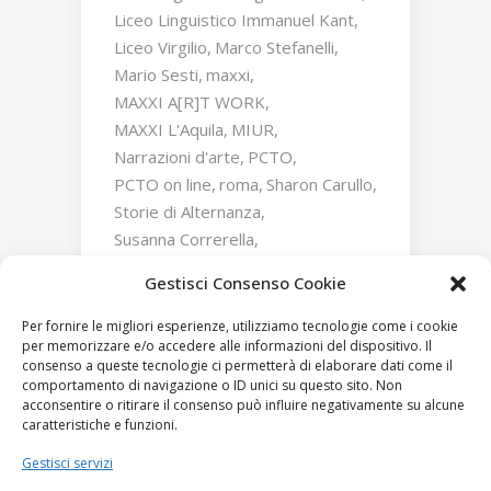
Liceo Linguistico Immanuel Kant
Liceo Virgilio
Marco Stefanelli
Mario Sesti
maxxi
MAXXI A[R]T WORK
MAXXI L'Aquila
MIUR
Narrazioni d'arte
PCTO
PCTO on line
roma
Sharon Carullo
Storie di Alternanza
Susanna Correrella
Triumphs and Laments
Gestisci Consenso Cookie
William Kentridge
Zaha Hadid
Per fornire le migliori esperienze, utilizziamo tecnologie come i cookie
per memorizzare e/o accedere alle informazioni del dispositivo. Il
consenso a queste tecnologie ci permetterà di elaborare dati come il
comportamento di navigazione o ID unici su questo sito. Non
acconsentire o ritirare il consenso può influire negativamente su alcune
caratteristiche e funzioni.
Gestisci servizi