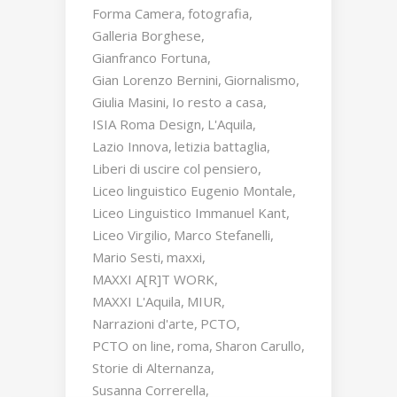
Forma Camera
fotografia
Galleria Borghese
Gianfranco Fortuna
Gian Lorenzo Bernini
Giornalismo
Giulia Masini
Io resto a casa
ISIA Roma Design
L'Aquila
Lazio Innova
letizia battaglia
Liberi di uscire col pensiero
Liceo linguistico Eugenio Montale
Liceo Linguistico Immanuel Kant
Liceo Virgilio
Marco Stefanelli
Mario Sesti
maxxi
MAXXI A[R]T WORK
MAXXI L'Aquila
MIUR
Narrazioni d'arte
PCTO
PCTO on line
roma
Sharon Carullo
Storie di Alternanza
Susanna Correrella