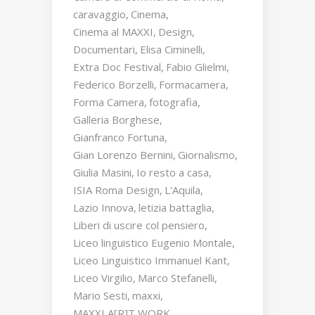
caravaggio
Cinema
Cinema al MAXXI
Design
Documentari
Elisa Ciminelli
Extra Doc Festival
Fabio Glielmi
Federico Borzelli
Formacamera
Forma Camera
fotografia
Galleria Borghese
Gianfranco Fortuna
Gian Lorenzo Bernini
Giornalismo
Giulia Masini
Io resto a casa
ISIA Roma Design
L'Aquila
Lazio Innova
letizia battaglia
Liberi di uscire col pensiero
Liceo linguistico Eugenio Montale
Liceo Linguistico Immanuel Kant
Liceo Virgilio
Marco Stefanelli
Mario Sesti
maxxi
MAXXI A[R]T WORK