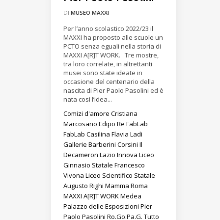
DI
MUSEO MAXXI
Per l’anno scolastico 2022/23 il
MAXXI ha proposto alle scuole un
PCTO senza eguali nella storia di
MAXXI A[R]T WORK. Tre mostre,
tra loro correlate, in altrettanti
musei sono state ideate in
occasione del centenario della
nascita di Pier Paolo Pasolini ed è
nata così l’idea...
Comizi d'amore
Cristiana
Marcosano
Edipo Re
FabLab
FabLab Casilina
Flavia Ladi
Gallerie Barberini Corsini
Il
Decameron
Lazio Innova
Liceo
Ginnasio Statale Francesco
Vivona
Liceo Scientifico Statale
Augusto Righi
Mamma Roma
MAXXI A[R]T WORK
Medea
Palazzo delle Esposizioni
Pier
Paolo Pasolini
Ro.Go.Pa.G.
Tutto