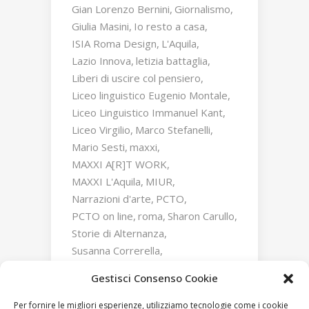
Gian Lorenzo Bernini
Giornalismo
Giulia Masini
Io resto a casa
ISIA Roma Design
L'Aquila
Lazio Innova
letizia battaglia
Liberi di uscire col pensiero
Liceo linguistico Eugenio Montale
Liceo Linguistico Immanuel Kant
Liceo Virgilio
Marco Stefanelli
Mario Sesti
maxxi
MAXXI A[R]T WORK
MAXXI L'Aquila
MIUR
Narrazioni d'arte
PCTO
PCTO on line
roma
Sharon Carullo
Storie di Alternanza
Susanna Correrella
Triumphs and Laments
Gestisci Consenso Cookie
William Kentridge
Zaha Hadid
Per fornire le migliori esperienze, utilizziamo tecnologie come i cookie