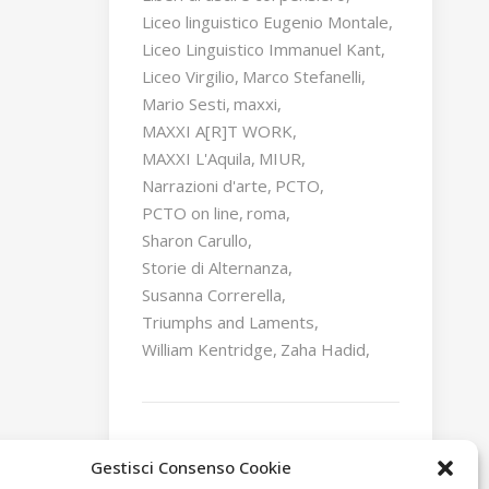
Liceo linguistico Eugenio Montale
Liceo Linguistico Immanuel Kant
Liceo Virgilio
Marco Stefanelli
Mario Sesti
maxxi
MAXXI A[R]T WORK
MAXXI L'Aquila
MIUR
Narrazioni d'arte
PCTO
PCTO on line
roma
Sharon Carullo
Storie di Alternanza
Susanna Correrella
Triumphs and Laments
William Kentridge
Zaha Hadid
Gestisci Consenso Cookie