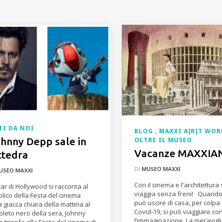
TI DA NOI
BLOG
MAXXI A[R]T WO
hnny Depp sale in
OLTRE IL MUSEO
Vacanze MAXXIA
ttedra
DI
MUSEO MAXXI
USEO MAXXI
Con il cinema e l'architettura 
tar di Hollywood si racconta al
viaggia senza freni! Quando
lico della Festa del cinema
può uscire di casa, per colpa
a giacca chiara della mattina al
Covid-19, si può viaggiare co
leto nero della sera, Johnny
l’immaginazione. La meravigl