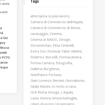
Tags
ci aiuta
vanti
alternanza scuola lavoro
Camera di Commercio dell'Aquila
Camera di Commercio di Roma
ma
mà
caravaggio
Cinema
ra
Gio
Cinema al MAXXI
Design
gory
Documentari
Elisa Ciminelli
llezza
Extra Doc Festival
Fabio Glielmi
netti
Federico Borzelli
Formacamera
ar
PCTO
canze
Forma Camera
fotografia
Vespa
Galleria Borghese
Gianfranco Fortuna
Gian Lorenzo Bernini
Giornalismo
Giulia Masini
Io resto a casa
ISIA Roma Design
L'Aquila
Lazio Innova
letizia battaglia
Liberi di uscire col pensiero