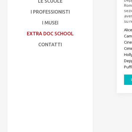
Depp
LE SCUOLE
Roma
sezi
I PROFESSIONISTI
aver
su r
I MUSEI
Alic
EXTRA DOC SCHOOL
Cam
Cin
CONTATTI
Cimi
Hol
De
Puff