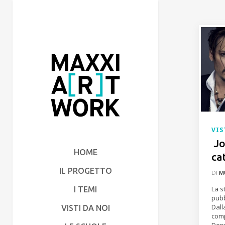
VIS
Jo
HOME
ca
IL PROGETTO
DI
M
La s
I TEMI
pubb
Dall
VISTI DA NOI
comp