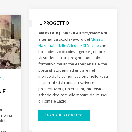
IL PROGETTO
MAXXI A[R]T WORK
è il programma di
alternanza scuola-lavoro del
Museo
Nazionale delle Arti del XXI Secolo
che
ha l’obiettivo di coinvolgere e guidare
gli studenti in un progetto non solo
formativo ma anche esperienziale che
porta gli studenti ad entrare nel
mondo della comunicazione nelle vesti
RK
di giornalisti chiamati a scrivere
presentazioni, recensioni, interviste e
NE
schede dedicate alle mostre dei musei
di Roma e Lazio.
si
 non si
INFO SUL PROGETTO
 del
n
iosa