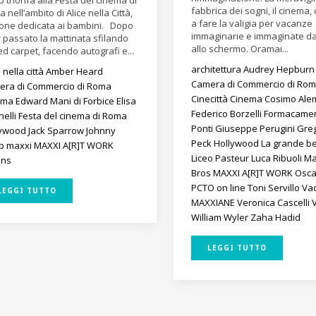
 trionfa alla Festa del cinema di
fabbrica dei sogni, il cinema, 
 nell’ambito di Alice nella Città,
a fare la valigia per vacanze
one dedicata ai bambini. Dopo
immaginarie e immaginate da
 passato la mattinata sfilando
allo schermo. Oramai...
ed carpet, facendo autografi e...
architettura
Audrey Hepburn
e nella città
Amber Heard
Camera di Commercio di Ro
era di Commercio di Roma
Cinecittà
Cinema
Cosimo Ale
ema
Edward Mani di Forbice
Elisa
Federico Borzelli
Formacame
nelli
Festa del cinema di Roma
Ponti
Giuseppe Perugini
Gre
lywood
Jack Sparrow
Johnny
Peck
Hollywood
La grande be
pp
maxxi
MAXXI A[R]T WORK
Liceo Pasteur
Luca Ribuoli
Ma
ins
Bros
MAXXI A[R]T WORK
Osc
PCTO on line
Toni Servillo
Va
LEGGI TUTTO
MAXXIANE
Veronica Cascelli
William Wyler
Zaha Hadid
LEGGI TUTTO