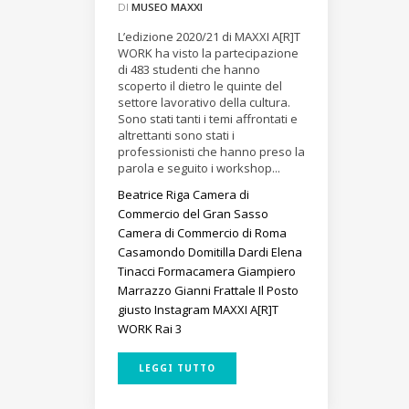
DI
MUSEO MAXXI
L’edizione 2020/21 di MAXXI A[R]T
WORK ha visto la partecipazione
di 483 studenti che hanno
scoperto il dietro le quinte del
settore lavorativo della cultura.
Sono stati tanti i temi affrontati e
altrettanti sono stati i
professionisti che hanno preso la
parola e seguito i workshop...
Beatrice Riga
Camera di
Commercio del Gran Sasso
Camera di Commercio di Roma
Casamondo
Domitilla Dardi
Elena
Tinacci
Formacamera
Giampiero
Marrazzo
Gianni Frattale
Il Posto
giusto
Instagram
MAXXI A[R]T
WORK
Rai 3
LEGGI TUTTO