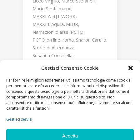
Liceo Virgilio
Marco Stefanelli
Mario Sesti
maxxi
MAXXI A[R]T WORK
MAXXI L'Aquila
MIUR
Narrazioni d'arte
PCTO
PCTO on line
roma
Sharon Carullo
Storie di Alternanza
Susanna Correrella
Triumphs and Laments
Gestisci Consenso Cookie
William Kentridge
Zaha Hadid
Per fornire le migliori esperienze, utilizziamo tecnologie come i cookie
per memorizzare e/o accedere alle informazioni del dispositivo. Il
consenso a queste tecnologie ci permetterà di elaborare dati come il
comportamento di navigazione o ID unici su questo sito. Non
acconsentire o ritirare il consenso può influire negativamente su alcune
caratteristiche e funzioni.
Gestisci servizi
Accetta