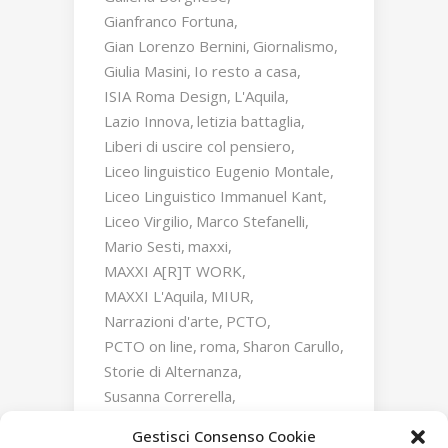
Gianfranco Fortuna
Gian Lorenzo Bernini
Giornalismo
Giulia Masini
Io resto a casa
ISIA Roma Design
L'Aquila
Lazio Innova
letizia battaglia
Liberi di uscire col pensiero
Liceo linguistico Eugenio Montale
Liceo Linguistico Immanuel Kant
Liceo Virgilio
Marco Stefanelli
Mario Sesti
maxxi
MAXXI A[R]T WORK
MAXXI L'Aquila
MIUR
Narrazioni d'arte
PCTO
PCTO on line
roma
Sharon Carullo
Storie di Alternanza
Susanna Correrella
Triumphs and Laments
Gestisci Consenso Cookie
William Kentridge
Zaha Hadid