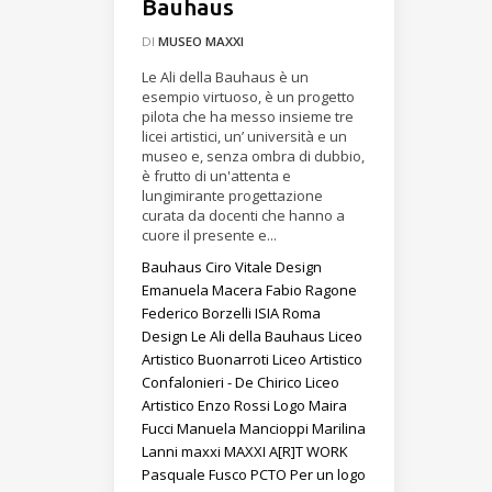
Bauhaus
DI
MUSEO MAXXI
Le Ali della Bauhaus è un
esempio virtuoso, è un progetto
pilota che ha messo insieme tre
licei artistici, un’ università e un
museo e, senza ombra di dubbio,
è frutto di un'attenta e
lungimirante progettazione
curata da docenti che hanno a
cuore il presente e...
Bauhaus
Ciro Vitale
Design
Emanuela Macera
Fabio Ragone
Federico Borzelli
ISIA Roma
Design
Le Ali della Bauhaus
Liceo
Artistico Buonarroti
Liceo Artistico
Confalonieri - De Chirico
Liceo
Artistico Enzo Rossi
Logo
Maira
Fucci
Manuela Mancioppi
Marilina
Lanni
maxxi
MAXXI A[R]T WORK
Pasquale Fusco
PCTO
Per un logo