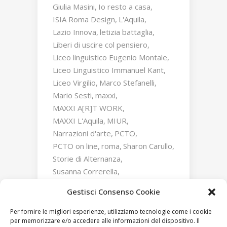
Giulia Masini
Io resto a casa
ISIA Roma Design
L'Aquila
Lazio Innova
letizia battaglia
Liberi di uscire col pensiero
Liceo linguistico Eugenio Montale
Liceo Linguistico Immanuel Kant
Liceo Virgilio
Marco Stefanelli
Mario Sesti
maxxi
MAXXI A[R]T WORK
MAXXI L'Aquila
MIUR
Narrazioni d'arte
PCTO
PCTO on line
roma
Sharon Carullo
Storie di Alternanza
Susanna Correrella
Triumphs and Laments
Gestisci Consenso Cookie
William Kentridge
Zaha Hadid
Per fornire le migliori esperienze, utilizziamo tecnologie come i cookie
per memorizzare e/o accedere alle informazioni del dispositivo. Il