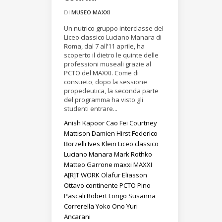
DI
MUSEO MAXXI
Un nutrico gruppo interclasse del
Liceo classico Luciano Manara di
Roma, dal 7 all’11 aprile, ha
scoperto il dietro le quinte delle
professioni museali grazie al
PCTO del MAXXI. Come di
consueto, dopo la sessione
propedeutica, la seconda parte
del programma ha visto gli
studenti entrare...
Anish Kapoor
Cao Fei
Courtney
Mattison
Damien Hirst
Federico
Borzelli
Ives Klein
Liceo classico
Luciano Manara
Mark Rothko
Matteo Garrone
maxxi
MAXXI
A[R]T WORK
Olafur Eliasson
Ottavo continente
PCTO
Pino
Pascali
Robert Longo
Susanna
Correrella
Yoko Ono
Yuri
Ancarani