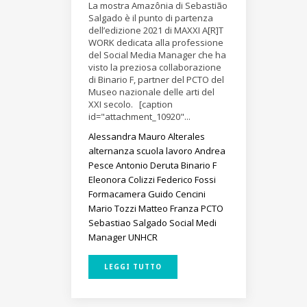
La mostra Amazônia di Sebastião
Salgado è il punto di partenza
dell’edizione 2021 di MAXXI A[R]T
WORK dedicata alla professione
del Social Media Manager che ha
visto la preziosa collaborazione
di Binario F, partner del PCTO del
Museo nazionale delle arti del
XXI secolo. [caption
id="attachment_10920"...
Alessandra Mauro
Alterales
alternanza scuola lavoro
Andrea
Pesce
Antonio Deruta
Binario F
Eleonora Colizzi
Federico Fossi
Formacamera
Guido Cencini
Mario Tozzi
Matteo Franza
PCTO
Sebastiao Salgado
Social Medi
Manager
UNHCR
LEGGI TUTTO