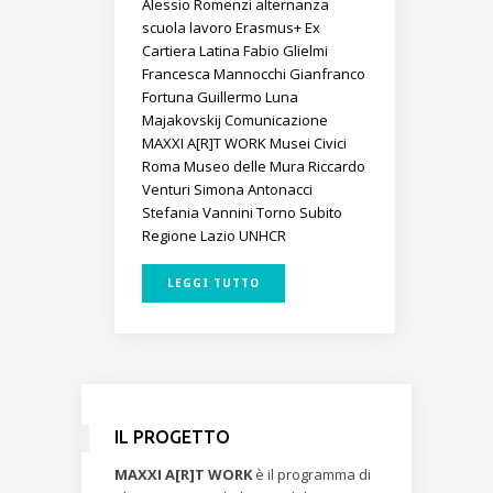
Alessio Romenzi
alternanza
scuola lavoro
Erasmus+
Ex
Cartiera Latina
Fabio Glielmi
Francesca Mannocchi
Gianfranco
Fortuna
Guillermo Luna
Majakovskij Comunicazione
MAXXI A[R]T WORK
Musei Civici
Roma
Museo delle Mura
Riccardo
Venturi
Simona Antonacci
Stefania Vannini
Torno Subito
Regione Lazio
UNHCR
LEGGI TUTTO
IL PROGETTO
MAXXI A[R]T WORK
è il programma di