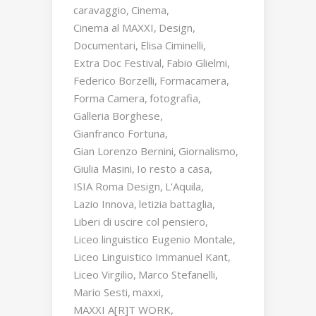
caravaggio
Cinema
Cinema al MAXXI
Design
Documentari
Elisa Ciminelli
Extra Doc Festival
Fabio Glielmi
Federico Borzelli
Formacamera
Forma Camera
fotografia
Galleria Borghese
Gianfranco Fortuna
Gian Lorenzo Bernini
Giornalismo
Giulia Masini
Io resto a casa
ISIA Roma Design
L'Aquila
Lazio Innova
letizia battaglia
Liberi di uscire col pensiero
Liceo linguistico Eugenio Montale
Liceo Linguistico Immanuel Kant
Liceo Virgilio
Marco Stefanelli
Mario Sesti
maxxi
MAXXI A[R]T WORK