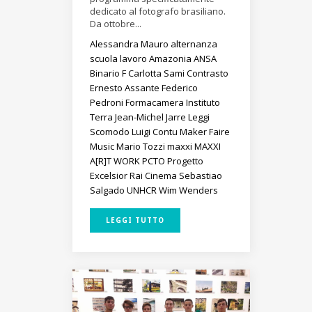
dedicato al fotografo brasiliano.
Da ottobre...
Alessandra Mauro
alternanza
scuola lavoro
Amazonia
ANSA
Binario F
Carlotta Sami
Contrasto
Ernesto Assante
Federico
Pedroni
Formacamera
Instituto
Terra
Jean-Michel Jarre
Leggi
Scomodo
Luigi Contu
Maker Faire
Music
Mario Tozzi
maxxi
MAXXI
A[R]T WORK
PCTO
Progetto
Excelsior
Rai Cinema
Sebastiao
Salgado
UNHCR
Wim Wenders
LEGGI TUTTO