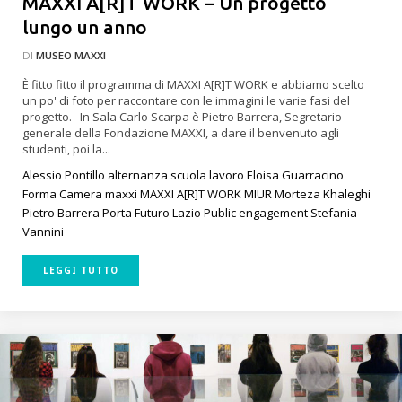
MAXXI A[R]T WORK – Un progetto
lungo un anno
DI
MUSEO MAXXI
È fitto fitto il programma di MAXXI A[R]T WORK e abbiamo scelto
un po' di foto per raccontare con le immagini le varie fasi del
progetto. In Sala Carlo Scarpa è Pietro Barrera, Segretario
generale della Fondazione MAXXI, a dare il benvenuto agli
studenti, poi la...
Alessio Pontillo
alternanza scuola lavoro
Eloisa Guarracino
Forma Camera
maxxi
MAXXI A[R]T WORK
MIUR
Morteza Khaleghi
Pietro Barrera
Porta Futuro Lazio
Public engagement
Stefania
Vannini
LEGGI TUTTO