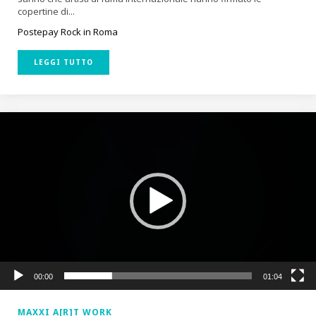
copertine di...
Postepay Rock in Roma
LEGGI TUTTO
Video
Player
00:00
01:04
MAXXI A[R]T WORK