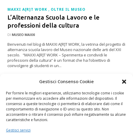
MAXXI A[R]T WORK
OLTRE IL MUSEO
L’Alternanza Scuola Lavoro e le
professioni della cultura
DI
MUSEO MAXXI
Benvenuti nel blog di MAXXI A[R]T WORK, la vetrina del progetto di
alternanza scuola lavoro del Museo nazionale delle arti del XXI
secolo. “MAXXI A[R]T WORK – Sperimenta e condividi le
professioni della cultura” è un format che ha l’obiettivo di
coinvolgere gli studenti in un...
Gestisci Consenso Cookie
LEGGI TUTTO
Per fornire le migliori esperienze, utilizziamo tecnologie come i cookie
per memorizzare e/o accedere alle informazioni del dispositivo. Il
consenso a queste tecnologie ci permetterà di elaborare dati come il
comportamento di navigazione o ID unici su questo sito. Non
1
2
3
4
5
6
7
8
acconsentire o ritirare il consenso può influire negativamente su alcune
caratteristiche e funzioni.
9
10
11
12
13
14
15
16
17
Gestisci servizi