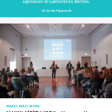
capolavori di Gianlorenzo Bernini.
IIS via dei Papareschi
MAXXI A[R]T WORK