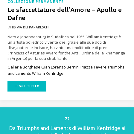
COLLEZIONE PERMANENTE
Le sfaccettature dell’Amore – Apollo e
Dafne
DI
IIS VIA DEI PAPARESCHI
Nato a Johannesburg in Sudafrica nel 1955, William Kentridge è
un artista poliedrico vivente che, grazie alle sue doti di
disegnatore e incisore, ha vinto una moltitudine di premi
(Princess of Asturias Award for the Arts, Ordine della Ikhamanga
in Argento) per la sua strabiliante...
Galleria Borghese
Gian Lorenzo Bernini
Piazza Tevere
Triumphs
and Laments
William Kentridge
LEGGI TUTTO
Da Triumphs and Laments di William Kentridge ai