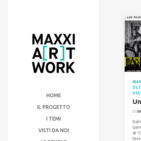
MAX
OLT
VIS
HOME
Un
IL PROGETTO
DI
M
I TEMI
Dal 
Germ
VISTI DA NOI
di “
l’in