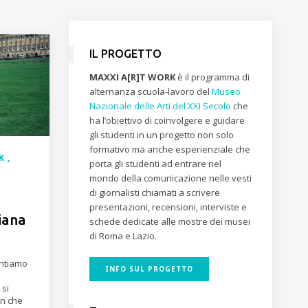
IL PROGETTO
MAXXI A[R]T WORK
è il programma di
alternanza scuola-lavoro del
Museo
Nazionale delle Arti del XXI Secolo
che
ha l’obiettivo di coinvolgere e guidare
gli studenti in un progetto non solo
formativo ma anche esperienziale che
RK
porta gli studenti ad entrare nel
mondo della comunicazione nelle vesti
di giornalisti chiamati a scrivere
presentazioni, recensioni, interviste e
iana
schede dedicate alle mostre dei musei
di Roma e Lazio.
entiamo
INFO SUL PROGETTO
 si
In che