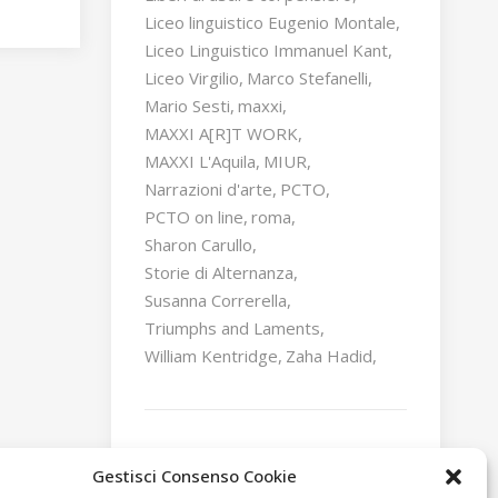
Liceo linguistico Eugenio Montale
Liceo Linguistico Immanuel Kant
Liceo Virgilio
Marco Stefanelli
Mario Sesti
maxxi
MAXXI A[R]T WORK
MAXXI L'Aquila
MIUR
Narrazioni d'arte
PCTO
PCTO on line
roma
Sharon Carullo
Storie di Alternanza
Susanna Correrella
Triumphs and Laments
William Kentridge
Zaha Hadid
Gestisci Consenso Cookie