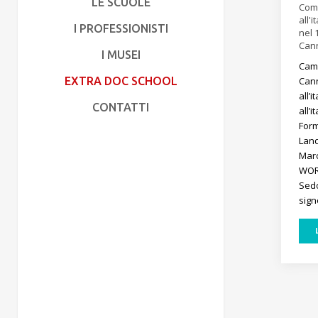
LE SCUOLE
Comi
all'
I PROFESSIONISTI
nel 
Cann
I MUSEI
Cam
Can
EXTRA DOC SCHOOL
all’
CONTATTI
all’
For
Lan
Marc
WO
Sed
sign