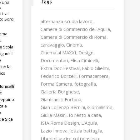
Tags
co una
o
tra i
to Sordi
alternanza scuola lavoro
Camera di Commercio dell'Aquila
nema
Camera di Commercio di Roma
o
caravaggio
Cinema
re Scola
Cinema al MAXXI
Design
i ignoti
Il
Documentari
Elisa Ciminelli
e
con la
Extra Doc Festival
Fabio Glielmi
ico
Federico Borzelli
Formacamera
Forma Camera
fotografia
onicelli
Galleria Borghese
ti
Gianfranco Fortuna
Peppino
ta e
Gian Lorenzo Bernini
Giornalismo
o
Giulia Masini
Io resto a casa
 De Sica
ISIA Roma Design
L'Aquila
Lazio Innova
letizia battaglia
Liberi di uscire col pensiero