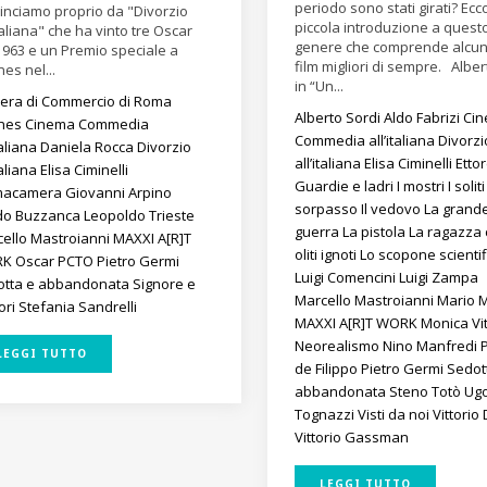
periodo sono stati girati? Ec
nciamo proprio da "Divorzio
piccola introduzione a quest
italiana" che ha vinto tre Oscar
genere che comprende alcuni 
1963 e un Premio speciale a
film migliori di sempre. Alber
es nel...
in “Un...
era di Commercio di Roma
Alberto Sordi
Aldo Fabrizi
Ci
nes
Cinema
Commedia
Commedia all’italiana
Divorzi
italiana
Daniela Rocca
Divorzio
all’italiana
Elisa Ciminelli
Etto
italiana
Elisa Ciminelli
Guardie e ladri
I mostri
I solit
macamera
Giovanni Arpino
sorpasso
Il vedovo
La grand
do Buzzanca
Leopoldo Trieste
guerra
La pistola
La ragazza 
ello Mastroianni
MAXXI A[R]T
oliti ignoti
Lo scopone scientif
RK
Oscar
PCTO
Pietro Germi
Luigi Comencini
Luigi Zampa
otta e abbandonata
Signore e
Marcello Mastroianni
Mario M
ori
Stefania Sandrelli
MAXXI A[R]T WORK
Monica Vit
Neorealismo
Nino Manfredi
LEGGI TUTTO
de Filippo
Pietro Germi
Sedot
abbandonata
Steno
Totò
Ug
Tognazzi
Visti da noi
Vittorio
Vittorio Gassman
LEGGI TUTTO