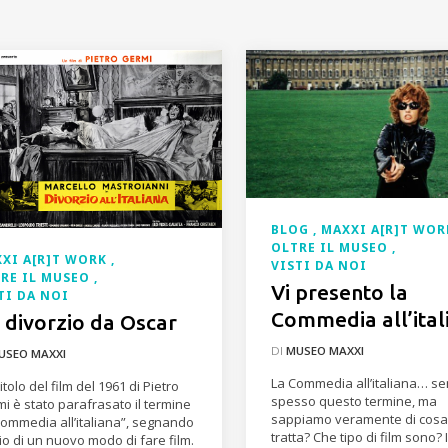
BLOG
MAXXI A[R]T WO
OLTRE IL MUSEO
XI A[R]T WORK
VISTI DA NOI
RE IL MUSEO
Vi presento la
TI DA NOI
Commedia all’ital
 divorzio da Oscar
DI
MUSEO MAXXI
USEO MAXXI
La Commedia all’italiana… s
titolo del film del 1961 di Pietro
spesso questo termine, ma
i è stato parafrasato il termine
sappiamo veramente di cosa
Commedia all’italiana”, segnando
tratta? Che tipo di film sono? 
izio di un nuovo modo di fare film.