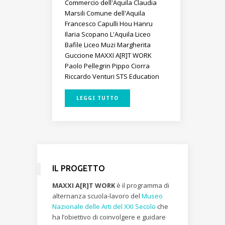
Commercio dell'Aquila
Claudia
Marsili
Comune dell'Aquila
Francesco Capulli
Hou Hanru
Ilaria Scopano
L'Aquila
Liceo
Bafile
Liceo Muzi
Margherita
Guccione
MAXXI A[R]T WORK
Paolo Pellegrin
Pippo Ciorra
Riccardo Venturi
STS Education
LEGGI TUTTO
IL PROGETTO
MAXXI A[R]T WORK
è il programma di
alternanza scuola-lavoro del
Museo
Nazionale delle Arti del XXI Secolo
che
ha l’obiettivo di coinvolgere e guidare