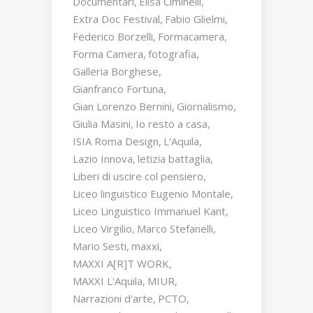
Documentari
Elisa Ciminelli
Extra Doc Festival
Fabio Glielmi
Federico Borzelli
Formacamera
Forma Camera
fotografia
Galleria Borghese
Gianfranco Fortuna
Gian Lorenzo Bernini
Giornalismo
Giulia Masini
Io resto a casa
ISIA Roma Design
L'Aquila
Lazio Innova
letizia battaglia
Liberi di uscire col pensiero
Liceo linguistico Eugenio Montale
Liceo Linguistico Immanuel Kant
Liceo Virgilio
Marco Stefanelli
Mario Sesti
maxxi
MAXXI A[R]T WORK
MAXXI L'Aquila
MIUR
Narrazioni d'arte
PCTO