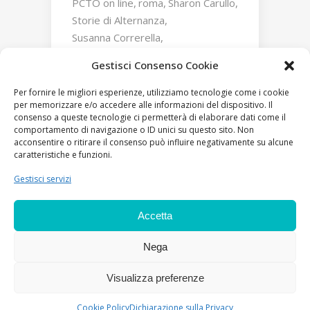
PCTO on line
roma
Sharon Carullo
Storie di Alternanza
Susanna Correrella
Triumphs and Laments
Gestisci Consenso Cookie
William Kentridge
Zaha Hadid
Per fornire le migliori esperienze, utilizziamo tecnologie come i cookie
per memorizzare e/o accedere alle informazioni del dispositivo. Il
consenso a queste tecnologie ci permetterà di elaborare dati come il
comportamento di navigazione o ID unici su questo sito. Non
acconsentire o ritirare il consenso può influire negativamente su alcune
caratteristiche e funzioni.
Gestisci servizi
Accetta
Nega
MAXXI A[R]T WORK
è un progetto di Fondazione
Visualizza preferenze
MAXXI
© 2017. Fondazione MAXXI. Tutti i diritti riservati
Cookie Policy
Dichiarazione sulla Privacy