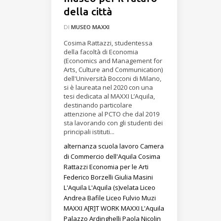
della città
DI
MUSEO MAXXI
Cosima Rattazzi, studentessa
della facoltà di Economia
(Economics and Management for
Arts, Culture and Communication)
dell'Università Bocconi di Milano,
si è laureata nel 2020 con una
tesi dedicata al MAXXI L’Aquila,
destinando particolare
attenzione al PCTO che dal 2019
sta lavorando con gli studenti dei
principali istituti...
alternanza scuola lavoro
Camera
di Commercio dell'Aquila
Cosima
Rattazzi
Economia per le Arti
Federico Borzelli
Giulia Masini
L'Aquila
L'Aquila (s)velata
Liceo
Andrea Bafile
Liceo Fulvio Muzi
MAXXI A[R]T WORK
MAXXI L'Aquila
Palazzo Ardinghelli
Paola Nicolin