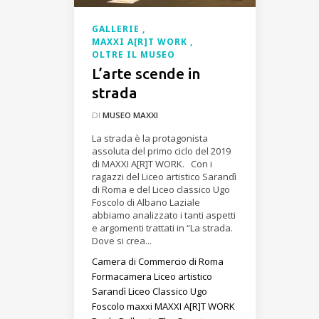
GALLERIE
MAXXI A[R]T WORK
OLTRE IL MUSEO
L’arte scende in
strada
DI
MUSEO MAXXI
La strada è la protagonista
assoluta del primo ciclo del 2019
di MAXXI A[R]T WORK. Con i
ragazzi del Liceo artistico Sarandì
di Roma e del Liceo classico Ugo
Foscolo di Albano Laziale
abbiamo analizzato i tanti aspetti
e argomenti trattati in “La strada.
Dove si crea...
Camera di Commercio di Roma
Formacamera
Liceo artistico
Sarandì
Liceo Classico Ugo
Foscolo
maxxi
MAXXI A[R]T WORK