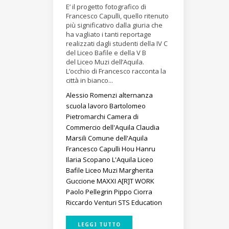
E’ il progetto fotografico di
Francesco Capulli, quello ritenuto
più significativo dalla giuria che
ha vagliato i tanti reportage
realizzati dagli studenti della IV C
del Liceo Bafile e della V B
del Liceo Muzi dell’Aquila.
L’occhio di Francesco racconta la
città in bianco...
Alessio Romenzi
alternanza
scuola lavoro
Bartolomeo
Pietromarchi
Camera di
Commercio dell'Aquila
Claudia
Marsili
Comune dell'Aquila
Francesco Capulli
Hou Hanru
Ilaria Scopano
L'Aquila
Liceo
Bafile
Liceo Muzi
Margherita
Guccione
MAXXI A[R]T WORK
Paolo Pellegrin
Pippo Ciorra
Riccardo Venturi
STS Education
LEGGI TUTTO