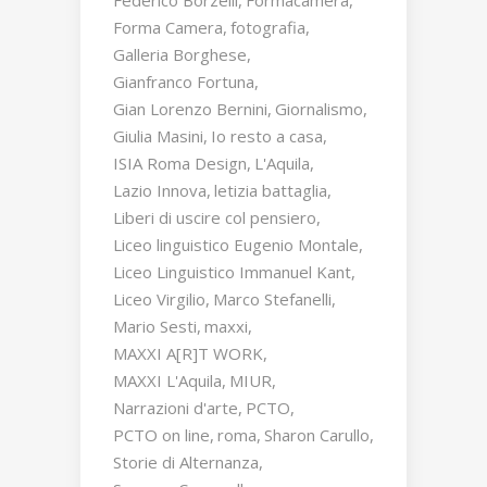
Forma Camera
fotografia
Galleria Borghese
Gianfranco Fortuna
Gian Lorenzo Bernini
Giornalismo
Giulia Masini
Io resto a casa
ISIA Roma Design
L'Aquila
Lazio Innova
letizia battaglia
Liberi di uscire col pensiero
Liceo linguistico Eugenio Montale
Liceo Linguistico Immanuel Kant
Liceo Virgilio
Marco Stefanelli
Mario Sesti
maxxi
MAXXI A[R]T WORK
MAXXI L'Aquila
MIUR
Narrazioni d'arte
PCTO
PCTO on line
roma
Sharon Carullo
Storie di Alternanza