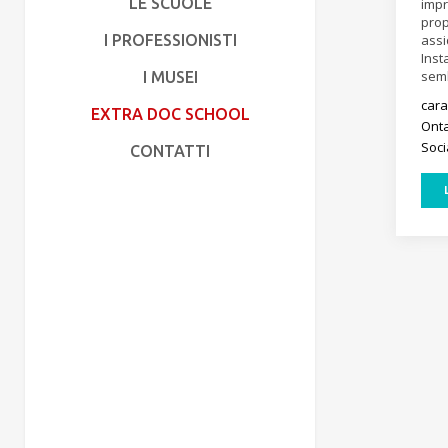
LE SCUOLE
impr
prop
assi
I PROFESSIONISTI
Inst
semb
I MUSEI
car
EXTRA DOC SCHOOL
Ont
Soci
CONTATTI