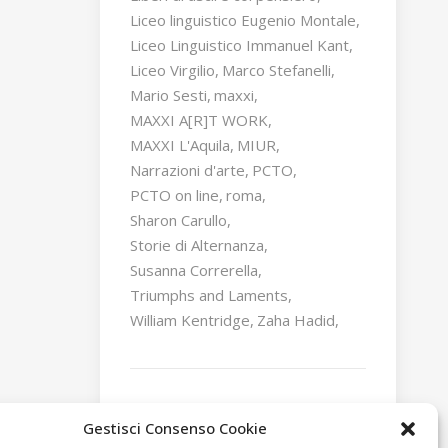
Liceo linguistico Eugenio Montale
Liceo Linguistico Immanuel Kant
Liceo Virgilio
Marco Stefanelli
Mario Sesti
maxxi
MAXXI A[R]T WORK
MAXXI L'Aquila
MIUR
Narrazioni d'arte
PCTO
PCTO on line
roma
Sharon Carullo
Storie di Alternanza
Susanna Correrella
Triumphs and Laments
William Kentridge
Zaha Hadid
Gestisci Consenso Cookie