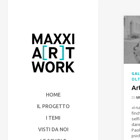
GA
OLT
Ar
HOME
DI
M
IL PROGETTO
«I n
finc
I TEMI
self
dare
VISTI DA NOI
Paol
psic