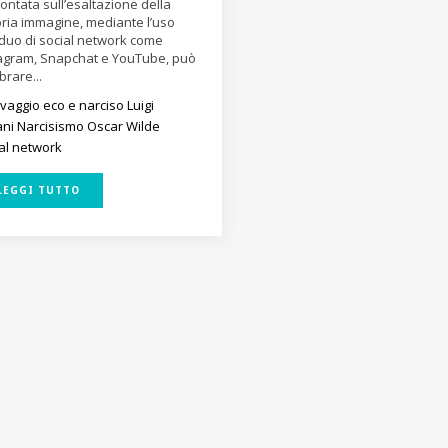
ontata sull’esaltazione della
ria immagine, mediante l’uso
duo di social network come
agram, Snapchat e YouTube, può
rare...
avaggio
eco e narciso
Luigi
ani
Narcisismo
Oscar Wilde
al network
LEGGI TUTTO