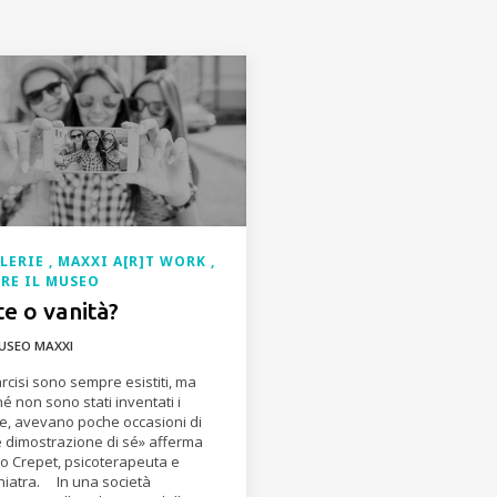
LLERIE
MAXXI A[R]T WORK
RE IL MUSEO
te o vanità?
USEO MAXXI
arcisi sono sempre esistiti, ma
hé non sono stati inventati i
ie, avevano poche occasioni di
 dimostrazione di sé» afferma
o Crepet, psicoterapeuta e
hiatra. In una società