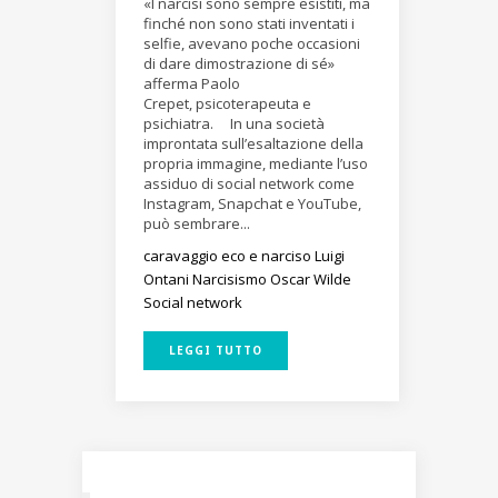
«I narcisi sono sempre esistiti, ma
finché non sono stati inventati i
selfie, avevano poche occasioni
di dare dimostrazione di sé»
afferma Paolo
Crepet, psicoterapeuta e
psichiatra. In una società
improntata sull’esaltazione della
propria immagine, mediante l’uso
assiduo di social network come
Instagram, Snapchat e YouTube,
può sembrare...
caravaggio
eco e narciso
Luigi
Ontani
Narcisismo
Oscar Wilde
Social network
LEGGI TUTTO