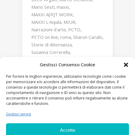
Mario Sesti
maxxi
MAXXI A[R]T WORK
MAXXI L'Aquila
MIUR
Narrazioni d'arte
PCTO
PCTO on line
roma
Sharon Carullo
Storie di Alternanza
Susanna Correrella
Triumphs and Laments
Gestisci Consenso Cookie
William Kentridge
Zaha Hadid
Per fornire le migliori esperienze, utilizziamo tecnologie come i cookie
per memorizzare e/o accedere alle informazioni del dispositivo. Il
consenso a queste tecnologie ci permetterà di elaborare dati come il
comportamento di navigazione o ID unici su questo sito. Non
acconsentire o ritirare il consenso può influire negativamente su alcune
caratteristiche e funzioni.
Gestisci servizi
Accetta