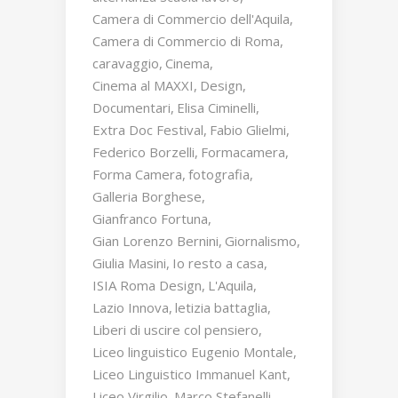
Camera di Commercio dell'Aquila
Camera di Commercio di Roma
caravaggio
Cinema
Cinema al MAXXI
Design
Documentari
Elisa Ciminelli
Extra Doc Festival
Fabio Glielmi
Federico Borzelli
Formacamera
Forma Camera
fotografia
Galleria Borghese
Gianfranco Fortuna
Gian Lorenzo Bernini
Giornalismo
Giulia Masini
Io resto a casa
ISIA Roma Design
L'Aquila
Lazio Innova
letizia battaglia
Liberi di uscire col pensiero
Liceo linguistico Eugenio Montale
Liceo Linguistico Immanuel Kant
Liceo Virgilio
Marco Stefanelli