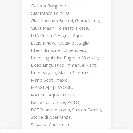
Galleria Borghese
Gianfranco Fortuna
Gian Lorenzo Bernini
Giornalismo
Giulia Masini
Io resto a casa
ISIA Roma Design
L'Aquila
Lazio Innova
letizia battaglia
Liberi di uscire col pensiero
Liceo linguistico Eugenio Montale
Liceo Linguistico Immanuel Kant
Liceo Virgilio
Marco Stefanelli
Mario Sesti
maxxi
MAXXI A[R]T WORK
MAXXI L'Aquila
MIUR
Narrazioni d'arte
PCTO
PCTO on line
roma
Sharon Carullo
Storie di Alternanza
Susanna Correrella
Triumphs and Laments