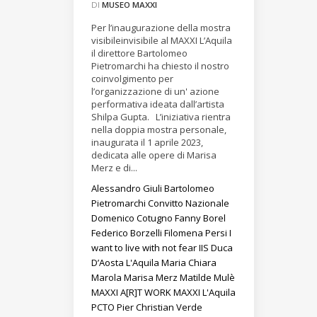
DI
MUSEO MAXXI
Per l’inaugurazione della mostra
visibileinvisibile al MAXXI L’Aquila
il direttore Bartolomeo
Pietromarchi ha chiesto il nostro
coinvolgimento per
l’organizzazione di un' azione
performativa ideata dall’artista
Shilpa Gupta. L’iniziativa rientra
nella doppia mostra personale,
inaugurata il 1 aprile 2023,
dedicata alle opere di Marisa
Merz e di...
Alessandro Giuli
Bartolomeo
Pietromarchi
Convitto Nazionale
Domenico Cotugno
Fanny Borel
Federico Borzelli
Filomena Persi
I
want to live with not fear
IIS Duca
D’Aosta
L'Aquila
Maria Chiara
Marola
Marisa Merz
Matilde Mulè
MAXXI A[R]T WORK
MAXXI L'Aquila
PCTO
Pier Christian Verde