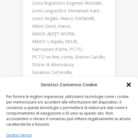
Liceo linguistico Eugenio Montale
Liceo Linguistico Immanuel Kant
Liceo Virgilio
Marco Stefanelli
Mario Sesti
maxxi
MAXXI A[R]T WORK
MAXXI L'Aquila
MIUR
Narrazioni d'arte
PCTO
PCTO on line
roma
Sharon Carullo
Storie di Alternanza
Susanna Correrella
Triumphs and Laments
Gestisci Consenso Cookie
William Kentridge
Zaha Hadid
Per fornire le migliori esperienze, utilizziamo tecnologie come i cookie
per memorizzare e/o accedere alle informazioni del dispositivo. Il
consenso a queste tecnologie ci permetterà di elaborare dati come il
comportamento di navigazione o ID unici su questo sito. Non
acconsentire o ritirare il consenso può influire negativamente su alcune
caratteristiche e funzioni.
Gestisci servizi