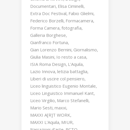
Documentari
Elisa Ciminelli
Extra Doc Festival
Fabio Glielmi
Federico Borzelli
Formacamera
Forma Camera
fotografia
Galleria Borghese
Gianfranco Fortuna
Gian Lorenzo Bernini
Giornalismo
Giulia Masini
Io resto a casa
ISIA Roma Design
L'Aquila
Lazio Innova
letizia battaglia
Liberi di uscire col pensiero
Liceo linguistico Eugenio Montale
Liceo Linguistico Immanuel Kant
Liceo Virgilio
Marco Stefanelli
Mario Sesti
maxxi
MAXXI A[R]T WORK
MAXXI L'Aquila
MIUR
Narrazioni d'arte
PCTO