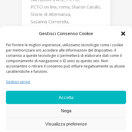
PCTO on line
roma
Sharon Carullo
Storie di Alternanza
Susanna Correrella
Triumphs and Laments
Gestisci Consenso Cookie
William Kentridge
Zaha Hadid
Per fornire le migliori esperienze, utilizziamo tecnologie come i cookie
per memorizzare e/o accedere alle informazioni del dispositivo. Il
consenso a queste tecnologie ci permetterà di elaborare dati come il
comportamento di navigazione o ID unici su questo sito. Non
acconsentire o ritirare il consenso può influire negativamente su alcune
caratteristiche e funzioni.
Gestisci servizi
Accetta
Nega
MAXXI A[R]T WORK
è un progetto di Fondazione
Visualizza preferenze
MAXXI