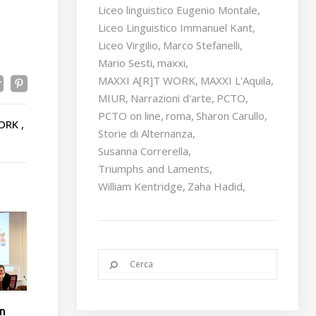
Liceo linguistico Eugenio Montale
Liceo Linguistico Immanuel Kant
Liceo Virgilio
Marco Stefanelli
Mario Sesti
maxxi
MAXXI A[R]T WORK
MAXXI L'Aquila
MIUR
Narrazioni d'arte
PCTO
PCTO on line
roma
Sharon Carullo
WORK
Storie di Alternanza
Susanna Correrella
Triumphs and Laments
William Kentridge
Zaha Hadid
un