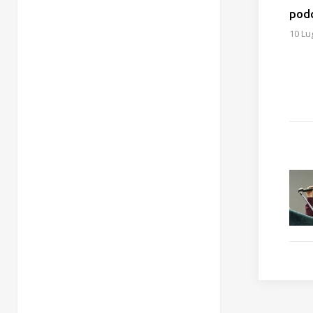
podc
10 Lu