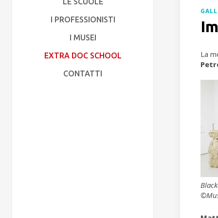
LE SCUOLE
GALL
I PROFESSIONISTI
I
I MUSEI
La mo
EXTRA DOC SCHOOL
Petr
CONTATTI
Black
©Mus
Matt