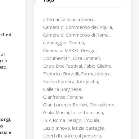
freccia
su/giù
per
alternanza scuola lavoro
aumentare
Camera di Commercio dell'Aquila
o
rified
Camera di Commercio di Roma
diminuire
caravaggio
Cinema
il
volume.
Cinema al MAXXI
Design
021
Documentari
Elisa Ciminelli
u un
Extra Doc Festival
Fabio Glielmi
ato,
Federico Borzelli
Formacamera
Forma Camera
fotografia
Galleria Borghese
Gianfranco Fortuna
Gian Lorenzo Bernini
Giornalismo
Giulia Masini
Io resto a casa
,
orgi,
ISIA Roma Design
L'Aquila
ia
Lazio Innova
letizia battaglia
ssi e
Liberi di uscire col pensiero