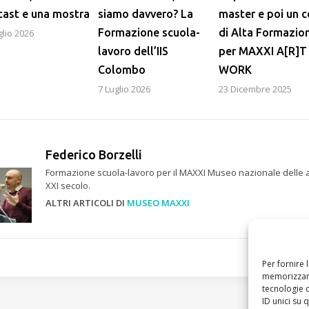
ast e una mostra
siamo davvero? La
master e poi un 
Formazione scuola-
di Alta Formazio
glio 2026
lavoro dell’IIS
per MAXXI A[R]T
Colombo
WORK
7 Luglio 2026
23 Dicembre 2025
Federico Borzelli
Formazione scuola-lavoro per il MAXXI Museo nazionale delle a
XXI secolo.
ALTRI ARTICOLI DI
MUSEO MAXXI
Per fornire 
memorizzare
tecnologie 
ID unici su 