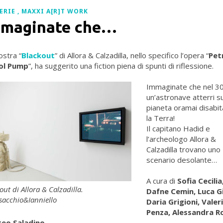
ERIE
MAXXI A[R]T WORK
mmaginate che…
stra “
Blackout
” di Allora & Calzadilla, nello specifico l’opera “
Pet
ol Pump
”, ha suggerito una fiction piena di spunti di riflessione.
Immaginate che nel 3
un’astronave atterri s
pianeta oramai disabit
la Terra!
Il capitano Hadid e
l’archeologo Allora &
Calzadilla trovano uno
scenario desolante…
A cura di
Sofia Cecilia
out di Allora & Calzadilla.
Dafne Cemin, Luca Gi
acchio&Ianniello
Daria Grigioni, Valer
Penza, Alessandra Ro
eo Saladino
.