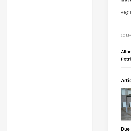
Regia
22 M
Allo
Petr
Arti
Due 