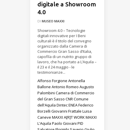
digitale a Showroom
4.0
DI
MUSEO MAXXI
Showroom 4.0 – Tecnologie
digitali innovative per I Beni
culturali è il titolo del convegno
organizzato dalla Camera di
Commercio Gran Sasso d’Italia,
capofila di un nutrito gruppo di
lavoro, che ha portato a L’Aquila –
il 23 e il 24 maggio - le
testimonianze...
Alfonso Forgione
Antonella
Ballone
Antonio Romeo
Augusto
Palombini
Camera di Commercio
del Gran Sasso
CNR
Comune
dell'Aquila
Dintec
ENEA
Federico
Borzelli
Giovanni Frattale
Luisa
Caneve
MAXXI A[R]T WORK
MAXXI
L'Aquila
Paolo Giovani
PID
Salvatore Florimbi
Saverio Giulio