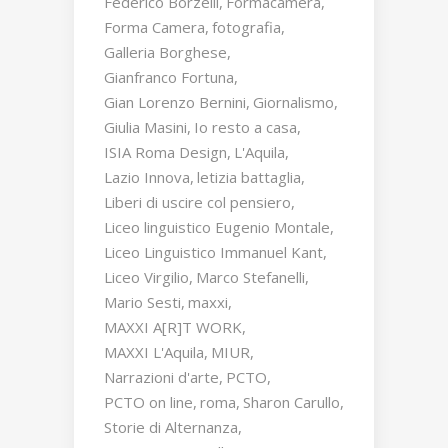
Federico Borzelli
Formacamera
Forma Camera
fotografia
Galleria Borghese
Gianfranco Fortuna
Gian Lorenzo Bernini
Giornalismo
Giulia Masini
Io resto a casa
ISIA Roma Design
L'Aquila
Lazio Innova
letizia battaglia
Liberi di uscire col pensiero
Liceo linguistico Eugenio Montale
Liceo Linguistico Immanuel Kant
Liceo Virgilio
Marco Stefanelli
Mario Sesti
maxxi
MAXXI A[R]T WORK
MAXXI L'Aquila
MIUR
Narrazioni d'arte
PCTO
PCTO on line
roma
Sharon Carullo
Storie di Alternanza