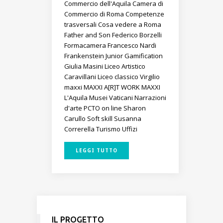
Commercio dell'Aquila
Camera di
Commercio di Roma
Competenze
trasversali
Cosa vedere a Roma
Father and Son
Federico Borzelli
Formacamera
Francesco Nardi
Frankenstein Junior
Gamification
Giulia Masini
Liceo Artistico
Caravillani
Liceo classico Virgilio
maxxi
MAXXI A[R]T WORK
MAXXI
L'Aquila
Musei Vaticani
Narrazioni
d'arte
PCTO on line
Sharon
Carullo
Soft skill
Susanna
Correrella
Turismo
Uffizi
LEGGI TUTTO
IL PROGETTO