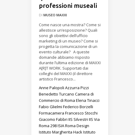
professioni museali
DI
MUSEO MAXXI
Come nasce una mostra? Come si
allestisce un’esposizione? Quali
sono gli obiettivi dell’ufficio
marketing di un museo? Come si
progetta la comunicazione di un
evento culturale? A queste
domande abbiamo risposto
durante l’ultima edizione di MAXXI
A[R]T WORK. Supportati dai
colleghi del MAXXI (il direttore
artistico Francesco...
Anne Palopoli
Azzurra Pizzi
Benedetto Turcano
Camera di
Commercio di Roma
Elena Tinacci
Fabio Glielmi
Federico Borzelli
Formacamera
Francesco Stocchi
Giacomo Fabbri
IIS Silvestri
IIS Via
Roma 298
ISIA Roma Design
Istituto Margherita Hack
Istituto