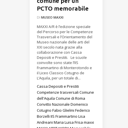
comune per un
PCTO memorabile
DI
MUSEO MAXXI
MAXXI A/R è l’edizione speciale
del Percorso per le Competenze
Trasversali e l’Orientamento del
Museo nazionale delle arti del
XXI secolo nata grazie alla
collaborazione con Cassa
Depositi e Prestiti. Le scuole
coinvolte sono state l’IIS
Frammartino di Monterotondo e
il Liceo Classico Cotugno de
L’Aquila, per un totale di...
Cassa Depositi e Prestiti
Competenze trasversali
Comune
dell'Aquila
Comune di Roma
Convitto Nazionale Domenico
Cotugno
Fabio Glielmi
Federico
Borzelli
IIS Frammartino
Lisa
Andreani
Maria Luisa Frisa
maxxi