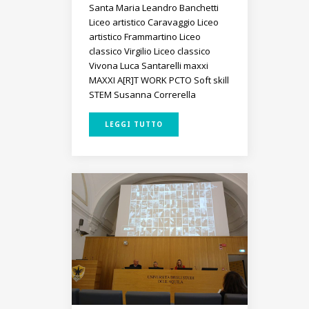
Santa Maria
Leandro Banchetti
Liceo artistico Caravaggio
Liceo
artistico Frammartino
Liceo
classico Virgilio
Liceo classico
Vivona
Luca Santarelli
maxxi
MAXXI A[R]T WORK
PCTO
Soft skill
STEM
Susanna Correrella
LEGGI TUTTO