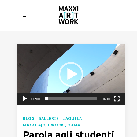
Video
Player
00:00
04:10
BLOG
GALLERIE
L'AQUILA
MAXXI A[R]T WORK
ROMA
Parola agli studenti