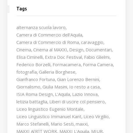
Tags
alternanza scuola lavoro
Camera di Commercio dell'Aquila
Camera di Commercio di Roma
caravaggio
Cinema
Cinema al MAXXI
Design
Documentari
Elisa Ciminelli
Extra Doc Festival
Fabio Glielmi
Federico Borzelli
Formacamera
Forma Camera
fotografia
Galleria Borghese
Gianfranco Fortuna
Gian Lorenzo Bernini
Giornalismo
Giulia Masini
Io resto a casa
ISIA Roma Design
L'Aquila
Lazio Innova
letizia battaglia
Liberi di uscire col pensiero
Liceo linguistico Eugenio Montale
Liceo Linguistico Immanuel Kant
Liceo Virgilio
Marco Stefanelli
Mario Sesti
maxxi
MAXXI A[R]T WORK
MAXXI L'Aquila
MIUR