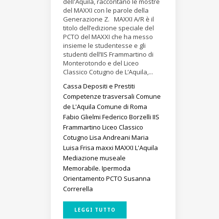
dell'Aquila, raccontano le mostre
del MAXXI con le parole della
Generazione Z. MAXXI A/R è il
titolo dell’edizione speciale del
PCTO del MAXXI che ha messo
insieme le studentesse e gli
studenti dell’IIS Frammartino di
Monterotondo e del Liceo
Classico Cotugno de L’Aquila,...
Cassa Depositi e Prestiti
Competenze trasversali
Comune
de L'Aquila
Comune di Roma
Fabio Glielmi
Federico Borzelli
IIS
Frammartino
Liceo Classico
Cotugno
Lisa Andreani
Maria
Luisa Frisa
maxxi
MAXXI L'Aquila
Mediazione museale
Memorabile. Ipermoda
Orientamento
PCTO
Susanna
Correrella
LEGGI TUTTO