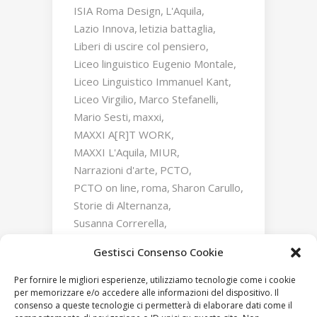
ISIA Roma Design
L'Aquila
Lazio Innova
letizia battaglia
Liberi di uscire col pensiero
Liceo linguistico Eugenio Montale
Liceo Linguistico Immanuel Kant
Liceo Virgilio
Marco Stefanelli
Mario Sesti
maxxi
MAXXI A[R]T WORK
MAXXI L'Aquila
MIUR
Narrazioni d'arte
PCTO
PCTO on line
roma
Sharon Carullo
Storie di Alternanza
Susanna Correrella
Triumphs and Laments
Gestisci Consenso Cookie
William Kentridge
Zaha Hadid
Per fornire le migliori esperienze, utilizziamo tecnologie come i cookie
per memorizzare e/o accedere alle informazioni del dispositivo. Il
consenso a queste tecnologie ci permetterà di elaborare dati come il