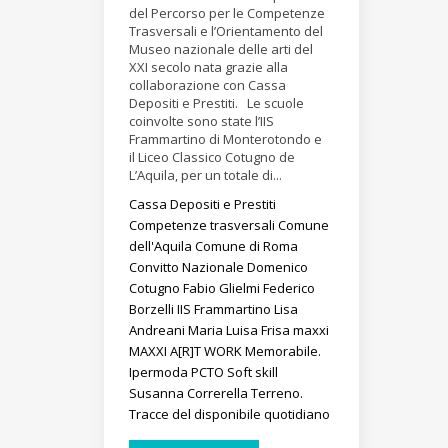
del Percorso per le Competenze
Trasversali e l’Orientamento del
Museo nazionale delle arti del
XXI secolo nata grazie alla
collaborazione con Cassa
Depositi e Prestiti. Le scuole
coinvolte sono state l’IIS
Frammartino di Monterotondo e
il Liceo Classico Cotugno de
L’Aquila, per un totale di...
Cassa Depositi e Prestiti
Competenze trasversali
Comune
dell'Aquila
Comune di Roma
Convitto Nazionale Domenico
Cotugno
Fabio Glielmi
Federico
Borzelli
IIS Frammartino
Lisa
Andreani
Maria Luisa Frisa
maxxi
MAXXI A[R]T WORK
Memorabile.
Ipermoda
PCTO
Soft skill
Susanna Correrella
Terreno.
Tracce del disponibile quotidiano