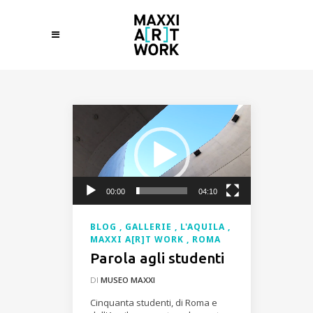
Video
Player
00:00
04:10
BLOG
GALLERIE
L'AQUILA
MAXXI A[R]T WORK
ROMA
Parola agli studenti
DI
MUSEO MAXXI
Cinquanta studenti, di Roma e