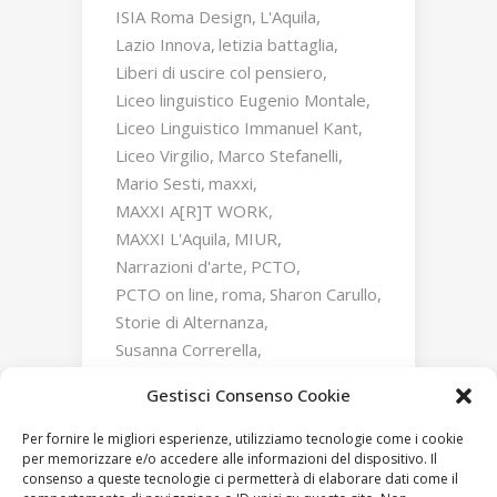
ISIA Roma Design
L'Aquila
Lazio Innova
letizia battaglia
Liberi di uscire col pensiero
Liceo linguistico Eugenio Montale
Liceo Linguistico Immanuel Kant
Liceo Virgilio
Marco Stefanelli
Mario Sesti
maxxi
MAXXI A[R]T WORK
MAXXI L'Aquila
MIUR
Narrazioni d'arte
PCTO
PCTO on line
roma
Sharon Carullo
Storie di Alternanza
Susanna Correrella
Triumphs and Laments
Gestisci Consenso Cookie
William Kentridge
Zaha Hadid
Per fornire le migliori esperienze, utilizziamo tecnologie come i cookie
per memorizzare e/o accedere alle informazioni del dispositivo. Il
consenso a queste tecnologie ci permetterà di elaborare dati come il