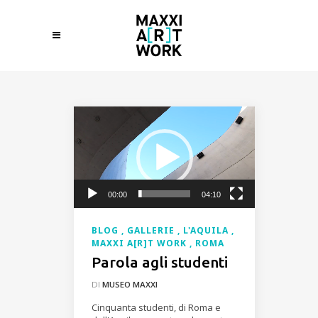
Video
Player
00:00
04:10
BLOG
GALLERIE
L'AQUILA
MAXXI A[R]T WORK
ROMA
Parola agli studenti
DI
MUSEO MAXXI
Cinquanta studenti, di Roma e