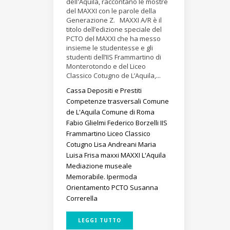
dell'Aquila, raccontano le mostre
del MAXXI con le parole della
Generazione Z. MAXXI A/R è il
titolo dell’edizione speciale del
PCTO del MAXXI che ha messo
insieme le studentesse e gli
studenti dell’IIS Frammartino di
Monterotondo e del Liceo
Classico Cotugno de L’Aquila,...
Cassa Depositi e Prestiti
Competenze trasversali
Comune
de L'Aquila
Comune di Roma
Fabio Glielmi
Federico Borzelli
IIS
Frammartino
Liceo Classico
Cotugno
Lisa Andreani
Maria
Luisa Frisa
maxxi
MAXXI L'Aquila
Mediazione museale
Memorabile. Ipermoda
Orientamento
PCTO
Susanna
Correrella
LEGGI TUTTO